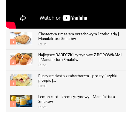
Ciasteczka z masłem orzechowym i czekoladą |
Manufaktura Smaków
1
02:36
Najlepsze BABECZKI cytrynowe Z BORÓWKAMI
| Manufaktura Smaków
2
01:55
Puszyste ciasto z rabarbarem - prosty i szybki
przepis |...
3
03:08
Lemon curd - krem cytrynowy | Manufaktura
Smaków
4
01:26
Chrupiące paluchy z ciasta francuskiego |
Manufaktura Smaków
5
02:05