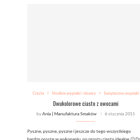
Ciasta
Słodkie wypieki i desery
Świąteczne wypieki
Dwukolorowe ciasto z owocami
by
Ania | Manufaktura Smaków
6 stycznia 2015
Pyszne, pyszne, pyszne i jeszcze do tego wszystkiego
bardzo proste w wykonaniu, po prostu ciasto idealne 🙂 Dz