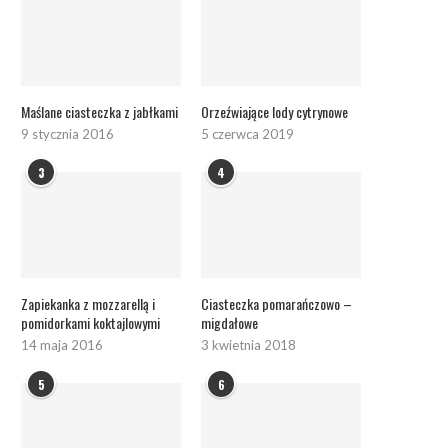
Maślane ciasteczka z jabłkami
Orzeźwiające lody cytrynowe
9 stycznia 2016
5 czerwca 2019
3
4
Zapiekanka z mozzarellą i
Ciasteczka pomarańczowo –
pomidorkami koktajlowymi
migdałowe
14 maja 2016
3 kwietnia 2018
5
6