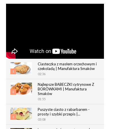
Ciasteczka z masłem orzechowym i
czekoladą | Manufaktura Smaków
1
02:36
Najlepsze BABECZKI cytrynowe Z
BORÓWKAMI | Manufaktura
2
Smaków
01:55
Puszyste ciasto z rabarbarem -
prosty i szybki przepis |...
3
03:08