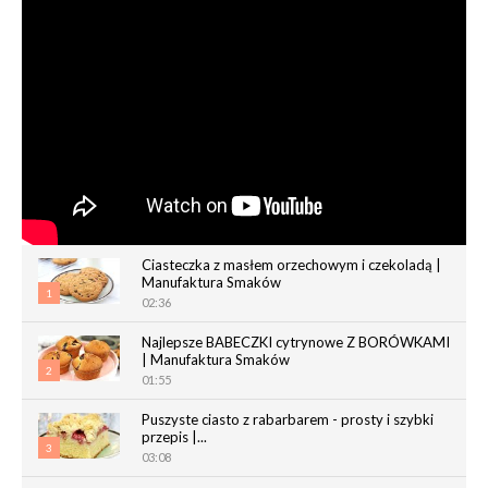
Ciasteczka z masłem orzechowym i czekoladą |
Manufaktura Smaków
1
02:36
Najlepsze BABECZKI cytrynowe Z BORÓWKAMI
| Manufaktura Smaków
2
01:55
Puszyste ciasto z rabarbarem - prosty i szybki
przepis |...
3
03:08