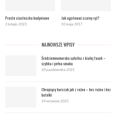
Proste ciasteczka budyniowe
Jak ugotować czarny ryż?
3 lutego 2023
10 maja 2017
NAJNOWSZE WPISY
Śródziemnomorska sałatka z białej fasoli –
szybka i pełna smaku
20 października 2025
Chrupiący kurczak jak z rożna – bez rożna i bez
butelki
24 września 2025