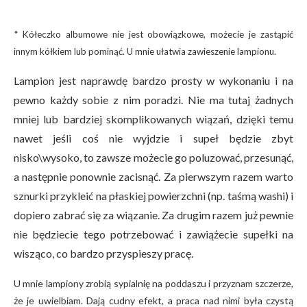
* Kółeczko albumowe nie jest obowiązkowe, możecie je zastąpić
innym kółkiem lub pominąć. U mnie ułatwia zawieszenie lampionu.
Lampion jest naprawdę bardzo prosty w wykonaniu i na
pewno każdy sobie z nim poradzi. Nie ma tutaj żadnych
mniej lub bardziej skomplikowanych wiązań, dzięki temu
nawet jeśli coś nie wyjdzie i supeł będzie zbyt
nisko\wysoko, to zawsze możecie go poluzować, przesunąć,
a następnie ponownie zacisnąć. Za pierwszym razem warto
sznurki przykleić na płaskiej powierzchni (np. taśmą washi) i
dopiero zabrać się za wiązanie. Za drugim razem już pewnie
nie będziecie tego potrzebować i zawiążecie supełki na
wisząco, co bardzo przyspieszy pracę.
U mnie lampiony zrobią sypialnię na poddaszu i przyznam szczerze,
że je uwielbiam. Dają cudny efekt, a praca nad nimi była czystą