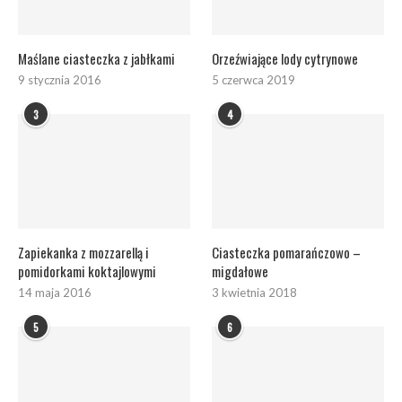
Maślane ciasteczka z jabłkami
Orzeźwiające lody cytrynowe
9 stycznia 2016
5 czerwca 2019
3
4
Zapiekanka z mozzarellą i
Ciasteczka pomarańczowo –
pomidorkami koktajlowymi
migdałowe
14 maja 2016
3 kwietnia 2018
5
6