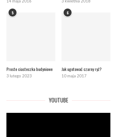
14 maja 2016
3 kwietnia 2018
5
6
Proste ciasteczka budyniowe
Jak ugotować czarny ryż?
3 lutego 2023
10 maja 2017
YOUTUBE