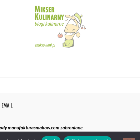
5
02:05
Magdalenki | Manufaktura Smaków
01:40
6
EMAIL
gody manufakturasmakow.com zabronione.