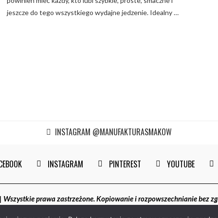
powinien mieć każdy, kto lubi szybkie, proste, smaczne i
jeszcze do tego wszystkiego wydajne jedzenie. Idealny …
INSTAGRAM @MANUFAKTURASMAKOW
CEBOOK
INSTAGRAM
PINTEREST
YOUTUBE
szystkie prawa zastrzeżone. Kopiowanie i rozpowszechnianie bez z