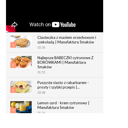
Ciasteczka z masłem orzechowym i
czekoladą | Manufaktura Smaków
1
02:36
Najlepsze BABECZKI cytrynowe Z
BORÓWKAMI | Manufaktura
2
Smaków
01:55
Puszyste ciasto z rabarbarem -
prosty i szybki przepis |...
3
03:08
Lemon curd - krem cytrynowy |
Manufaktura Smaków
4
01:26
Chrupiące paluchy z ciasta
francuskiego | Manufaktura Smaków