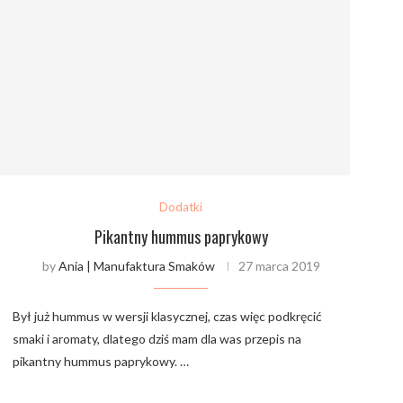
Dodatki
Pikantny hummus paprykowy
by
Ania | Manufaktura Smaków
27 marca 2019
Był już hummus w wersji klasycznej, czas więc podkręcić
smaki i aromaty, dlatego dziś mam dla was przepis na
pikantny hummus paprykowy. …