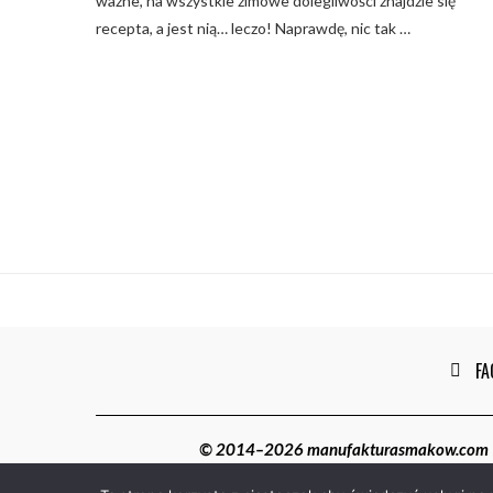
ważne, na wszystkie zimowe dolegliwości znajdzie się
recepta, a jest nią… leczo! Naprawdę, nic tak …
FA
© 2014–2026 manufakturasmakow.com | W