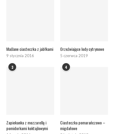
Maślane ciasteczka z jabłkami
Orzeźwiające lody cytrynowe
9 stycznia 2016
5 czerwca 2019
3
4
Zapiekanka z mozzarellą i
Ciasteczka pomarańczowo –
pomidorkami koktajlowymi
migdałowe