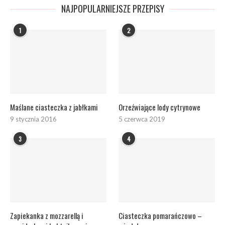
NAJPOPULARNIEJSZE PRZEPISY
1
2
Maślane ciasteczka z jabłkami
Orzeźwiające lody cytrynowe
9 stycznia 2016
5 czerwca 2019
3
4
Zapiekanka z mozzarellą i
Ciasteczka pomarańczowo –