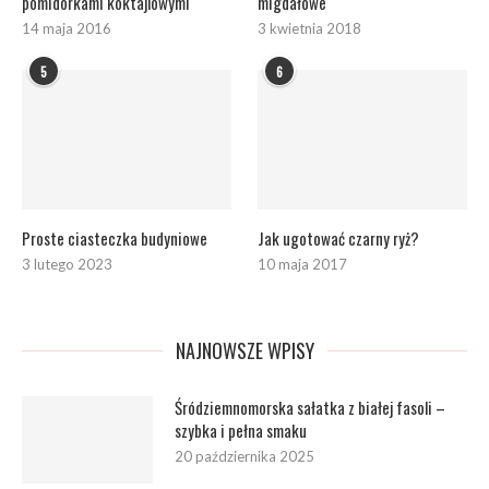
pomidorkami koktajlowymi
migdałowe
14 maja 2016
3 kwietnia 2018
5
6
Proste ciasteczka budyniowe
Jak ugotować czarny ryż?
3 lutego 2023
10 maja 2017
NAJNOWSZE WPISY
Śródziemnomorska sałatka z białej fasoli –
szybka i pełna smaku
20 października 2025