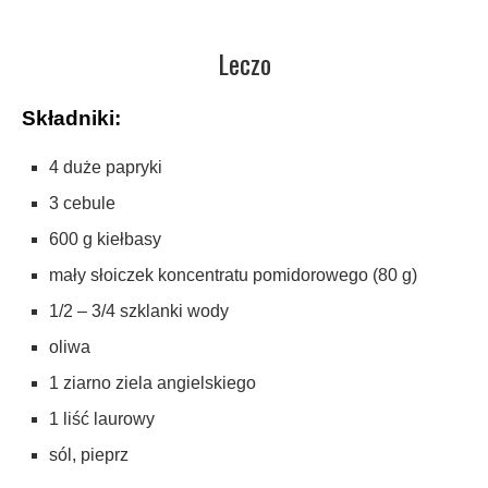
Leczo
Składniki:
4 duże papryki
3 cebule
600 g kiełbasy
mały słoiczek koncentratu pomidorowego (80 g)
1/2 – 3/4 szklanki wody
oliwa
1 ziarno ziela angielskiego
1 liść laurowy
sól, pieprz