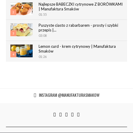
Najlepsze BABECZKI cytrynowe Z BORÓWKAMI
| Manufaktura Smaków
2
01:55
Puszyste ciasto z rabarbarem - prosty i szybki
przepis |...
3
03:08
Lemon curd - krem cytrynowy | Manufaktura
Smaków
4
01:26
Chrupiące paluchy z ciasta francuskiego |
Manufaktura Smaków
5
02:05
Magdalenki | Manufaktura Smaków
INSTAGRAM @MANUFAKTURASMAKOW
01:40
6