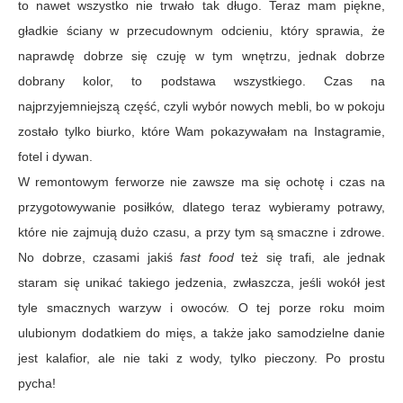
to nawet wszystko nie trwało tak długo. Teraz mam piękne,
gładkie ściany w przecudownym odcieniu, który sprawia, że
naprawdę dobrze się czuję w tym wnętrzu, jednak dobrze
dobrany kolor, to podstawa wszystkiego. Czas na
najprzyjemniejszą część, czyli wybór nowych mebli, bo w pokoju
zostało tylko biurko, które Wam pokazywałam na Instagramie,
fotel i dywan.
W remontowym ferworze nie zawsze ma się ochotę i czas na
przygotowywanie posiłków, dlatego teraz wybieramy potrawy,
które nie zajmują dużo czasu, a przy tym są smaczne i zdrowe.
No dobrze, czasami jakiś
fast food
też się trafi, ale jednak
staram się unikać takiego jedzenia, zwłaszcza, jeśli wokół jest
tyle smacznych warzyw i owoców. O tej porze roku moim
ulubionym dodatkiem do mięs, a także jako samodzielne danie
jest kalafior, ale nie taki z wody, tylko pieczony. Po prostu
pycha!