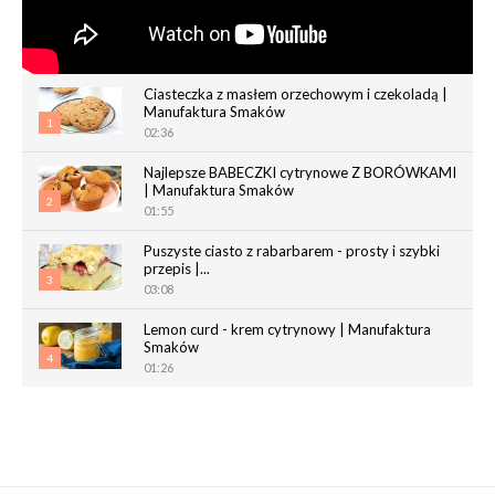
Ciasteczka z masłem orzechowym i czekoladą |
Manufaktura Smaków
1
02:36
Najlepsze BABECZKI cytrynowe Z BORÓWKAMI
| Manufaktura Smaków
2
01:55
Puszyste ciasto z rabarbarem - prosty i szybki
przepis |...
3
03:08
Lemon curd - krem cytrynowy | Manufaktura
Smaków
4
01:26
Chrupiące paluchy z ciasta francuskiego |
Manufaktura Smaków
5
02:05
Magdalenki | Manufaktura Smaków