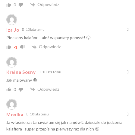
Odpowiedz
0
Iza Jo
10 lata temu
Pieczony kalafior – ależ wspaniały pomysł! 🙂
Odpowiedz
-1
Kraina Sosny
10 lata temu
Jak malowany 😀
Odpowiedz
0
Monika
10 lata temu
Ja właśnie zastanawiałam się jak namówić dzieciaki do jedzenia
kalafiora- super przepis na pierwszy raz dla nich 🙂