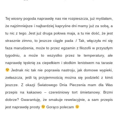
Tej wiosny pogoda naprawdę nas nie rozpieszcza, już myślałam,
że najzimniejsze i najbardziej kapryśne dni mamy już za sobą, a
tu nic z tego. Jest już druga połowa maja, a tu nie dość, że jest
strasznie zimno, to jeszcze ciągle pada :/ Tak, włączyła mi się
faza marudzenia, może to przez egzamin z filozofii w przyszłym
tygodniu, a może to wszystko przez te temperatury, ale
naprawdę tęsknię za ciepełkiem i słodkim lenistwem na tarasie
Jednak nic tak nie poprawia nastroju, jak domowe wypieki,
zwłaszcza, jeśli tą przyjemnością można się podzielić z kimś
jeszcze. Z okazji Światowego Dnia Pieczenia mam dla Was
przepis na kakaowo – czereśniowy tort śmietanowy. Brzmi
dobrze? Gwarantuję, że smakuje rewelacyjnie, a sam przepis
jest naprawdę prosty
Gorąco polecam