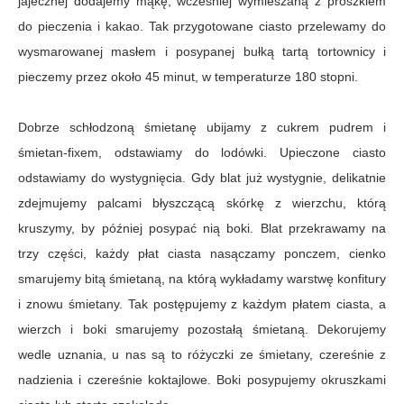
jajecznej dodajemy mąkę, wcześniej wymieszaną z proszkiem
do pieczenia i kakao. Tak przygotowane ciasto przelewamy do
wysmarowanej masłem i posypanej bułką tartą tortownicy i
pieczemy przez około 45 minut, w temperaturze 180 stopni.
Dobrze schłodzoną śmietanę ubijamy z cukrem pudrem i
śmietan-fixem, odstawiamy do lodówki. Upieczone ciasto
odstawiamy do wystygnięcia. Gdy blat już wystygnie, delikatnie
zdejmujemy palcami błyszczącą skórkę z wierzchu, którą
kruszymy, by później posypać nią boki.
Blat przekrawamy na
trzy części, każdy płat ciasta nasączamy ponczem, cienko
smarujemy bitą śmietaną, na którą wykładamy warstwę konfitury
i znowu śmietany. Tak postępujemy z każdym płatem ciasta, a
wierzch i boki smarujemy pozostałą śmietaną. Dekorujemy
wedle uznania, u nas są to różyczki ze śmietany, czereśnie z
nadzienia i czereśnie koktajlowe. Boki posypujemy okruszkami