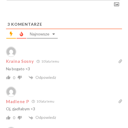
3
KOMENTARZE
Najnowsze
Kraina Sosny
10 lata temu
Na bogato <3
Odpowiedz
0
Madlene P
10 lata temu
Oj, zjadłabym <3
Odpowiedz
0