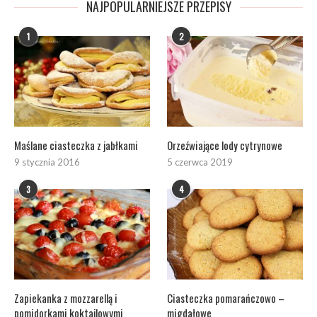
NAJPOPULARNIEJSZE PRZEPISY
1
2
Maślane ciasteczka z jabłkami
Orzeźwiające lody cytrynowe
9 stycznia 2016
5 czerwca 2019
3
4
Zapiekanka z mozzarellą i
Ciasteczka pomarańczowo –
pomidorkami koktajlowymi
migdałowe