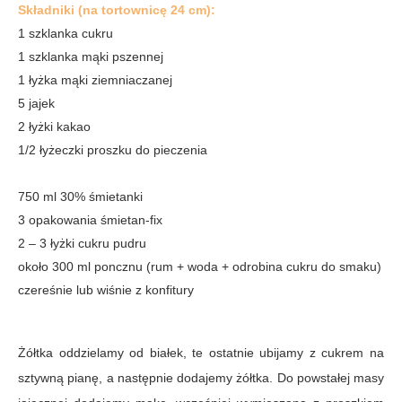
Składniki (na tortownicę 24 cm):
1 szklanka cukru
1 szklanka mąki pszennej
1 łyżka mąki ziemniaczanej
5 jajek
2 łyżki kakao
1/2 łyżeczki proszku do pieczenia
750 ml 30% śmietanki
3 opakowania śmietan-fix
2 – 3 łyżki cukru pudru
około 300 ml poncznu (rum + woda + odrobina cukru do smaku)
czereśnie lub wiśnie z konfitury
Żółtka oddzielamy od białek, te ostatnie ubijamy z cukrem na
sztywną pianę, a następnie dodajemy żółtka. Do powstałej masy