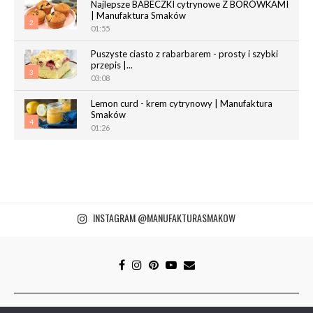
Najlepsze BABECZKI cytrynowe Z BORÓWKAMI
| Manufaktura Smaków
2
01:55
Puszyste ciasto z rabarbarem - prosty i szybki
przepis |...
3
03:08
Lemon curd - krem cytrynowy | Manufaktura
Smaków
4
01:26
Chrupiące paluchy z ciasta francuskiego |
Manufaktura Smaków
5
02:05
Magdalenki | Manufaktura Smaków
INSTAGRAM @MANUFAKTURASMAKOW
01:40
6