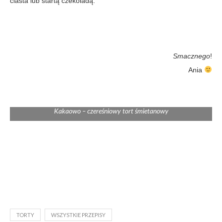
ciasta lub startą czekoladą.
Smacznego
!
Ania
Kakaowo – czereśniowy tort śmietanowy
TORTY
WSZYSTKIE PRZEPISY