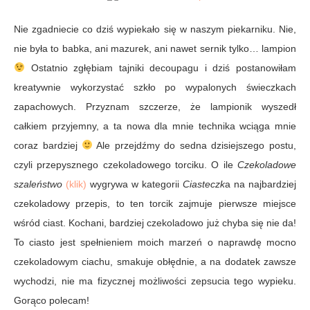
Nie zgadniecie co dziś wypiekało się w naszym piekarniku. Nie,
nie była to babka, ani mazurek, ani nawet sernik tylko… lampion
Ostatnio zgłębiam tajniki decoupagu i dziś postanowiłam
kreatywnie wykorzystać szkło po wypalonych świeczkach
zapachowych. Przyznam szczerze, że lampionik wyszedł
całkiem przyjemny, a ta nowa dla mnie technika wciąga mnie
coraz bardziej
Ale przejdźmy do sedna dzisiejszego postu,
czyli przepysznego czekoladowego torciku. O ile
Czekoladowe
szaleństwo
(klik)
wygrywa w kategorii
Ciasteczk
a na najbardziej
czekoladowy przepis, to ten torcik zajmuje pierwsze miejsce
wśród ciast. Kochani, bardziej czekoladowo już chyba się nie da!
To ciasto jest spełnieniem moich marzeń o naprawdę mocno
czekoladowym ciachu, smakuje obłędnie, a na dodatek zawsze
wychodzi, nie ma fizycznej możliwości zepsucia tego wypieku.
Gorąco polecam!