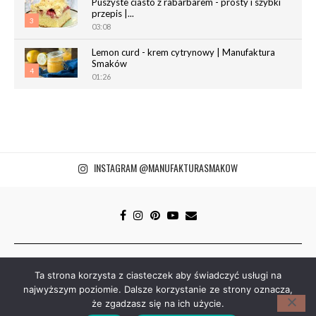
Puszyste ciasto z rabarbarem - prosty i szybki
przepis |...
3
03:08
Lemon curd - krem cytrynowy | Manufaktura
Smaków
4
01:26
Chrupiące paluchy z ciasta francuskiego |
Manufaktura Smaków
5
02:05
Magdalenki | Manufaktura Smaków
INSTAGRAM @MANUFAKTURASMAKOW
01:40
6
© 2014–2026 manufakturasmakow.com | Wszystkie prawa
Ta strona korzysta z ciasteczek aby świadczyć usługi na
zastrzeżone. Kopiowanie i rozpowszechnianie bez zgody
najwyższym poziomie. Dalsze korzystanie ze strony oznacza,
manufakturasmakow.com zabronione.
1
że zgadzasz się na ich użycie.