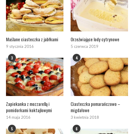
Maślane ciasteczka z jabłkami
Orzeźwiające lody cytrynowe
9 stycznia 2016
5 czerwca 2019
3
4
Zapiekanka z mozzarellą i
Ciasteczka pomarańczowo –
pomidorkami koktajlowymi
migdałowe
14 maja 2016
3 kwietnia 2018
5
6