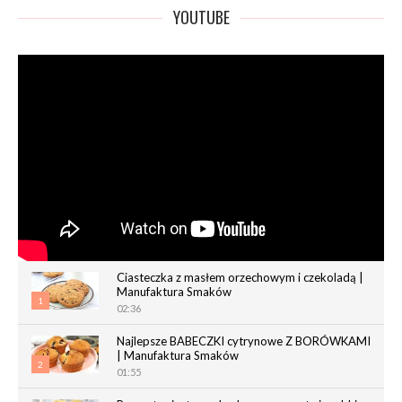
YOUTUBE
Ciasteczka z masłem orzechowym i czekoladą |
Manufaktura Smaków
1
02:36
Najlepsze BABECZKI cytrynowe Z BORÓWKAMI
| Manufaktura Smaków
2
01:55