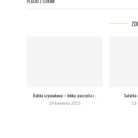
PLACKI Z CUKINII
ZO
Babka szpinakowa – lekka, puszysta i...
Sałatka
19 kwietnia 2025
13 