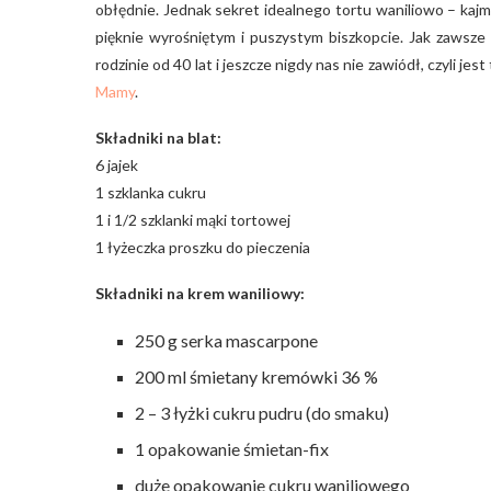
obłędnie. Jednak sekret idealnego tortu waniliowo – kajm
pięknie wyrośniętym i puszystym biszkopcie. Jak zawsze b
rodzinie od 40 lat i jeszcze nigdy nas nie zawiódł, czyli j
Mamy
.
Składniki na blat:
6 jajek
1 szklanka cukru
1 i 1/2 szklanki mąki tortowej
1 łyżeczka proszku do pieczenia
Składniki na krem waniliowy:
250 g serka mascarpone
200 ml śmietany kremówki 36 %
2 – 3 łyżki cukru pudru (do smaku)
1 opakowanie śmietan-fix
duże opakowanie cukru waniliowego