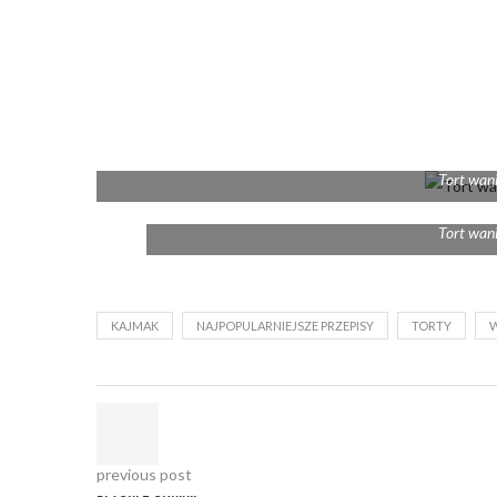
Tort wan
Tort wan
KAJMAK
NAJPOPULARNIEJSZE PRZEPISY
TORTY
W
previous post