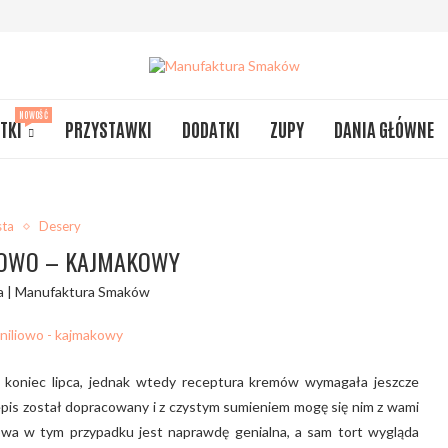
NOWOŚĆ
TKI
PRZYSTAWKI
DODATKI
ZUPY
DANIA GŁÓWNE
sta
Desery
IOWO – KAJMAKOWY
a | Manufaktura Smaków
koniec lipca, jednak wtedy receptura kremów wymagała jeszcze
rzepis został dopracowany i z czystym sumieniem mogę się nim z wami
kowa w tym przypadku jest naprawdę genialna, a sam tort wygląda