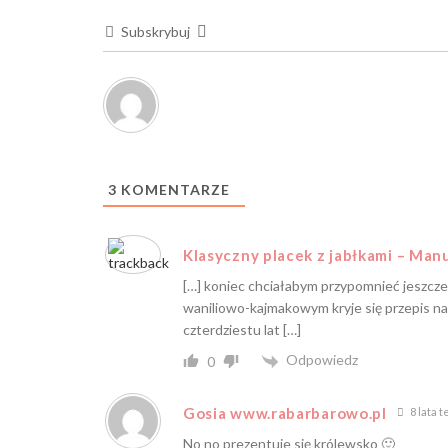
Subskrybuj
3
KOMENTARZE
Klasyczny placek z jabłkami – Ma
[…] koniec chciałabym przypomnieć jeszcze 
waniliowo-kajmakowym kryje się przepis na 
czterdziestu lat […]
Odpowiedz
0
Gosia www.rabarbarowo.pl
8 lata 
No no prezentuje się królewsko 🙂