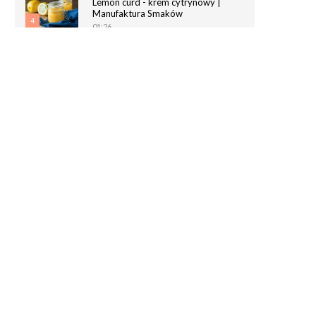
Lemon curd - krem cytrynowy |
Manufaktura Smaków
4
01:26
Chrupiące paluchy z ciasta
francuskiego | Manufaktura Smaków
5
02:05
Magdalenki | Manufaktura Smaków
01:40
6