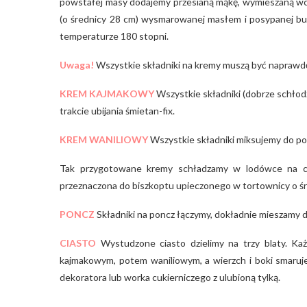
powstałej masy dodajemy przesianą mąkę, wymieszaną wcz
(o średnicy 28 cm) wysmarowanej masłem i posypanej buł
temperaturze 180 stopni.
Uwaga!
Wszystkie składniki na kremy muszą być naprawdę
KREM KAJMAKOWY
Wszystkie składniki (dobrze schłod
trakcie ubijania śmietan-fix.
KREM WANILIOWY
Wszystkie składniki miksujemy do pow
Tak przygotowane kremy schładzamy w lodówce na cza
przeznaczona do biszkoptu upieczonego w tortownicy o śr
PONCZ
Składniki na poncz łączymy, dokładnie mieszamy do
CIASTO
Wystudzone ciasto dzielimy na trzy blaty. Ka
kajmakowym, potem waniliowym, a wierzch i boki smar
dekoratora lub worka cukierniczego z ulubioną tylką.