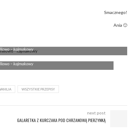
Smacznego!
Ania 🙂
iliowo – kajmakowy
iliowo – kajmakowy
ANILIA
WSZYSTKIE PRZEPISY
next post
GALARETKA Z KURCZAKA POD CHRZANOWĄ PIERZYNKĄ