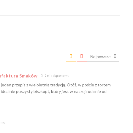
Najnowsze
nufaktura Smaków
9 miesiące temu
jeden przepis z wieloletnią tradycją. Otóż, w poście z tortem
idealnie puszysty biszkopt, który jest w naszej rodzinie od
temu