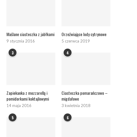
Maślane ciasteczka z jabłkami
Orzeźwiające lody cytrynowe
9 stycznia 2016
5 czerwca 2019
3
4
Zapiekanka z mozzarellą i
Ciasteczka pomarańczowo –
pomidorkami koktajlowymi
migdałowe
14 maja 2016
3 kwietnia 2018
5
6