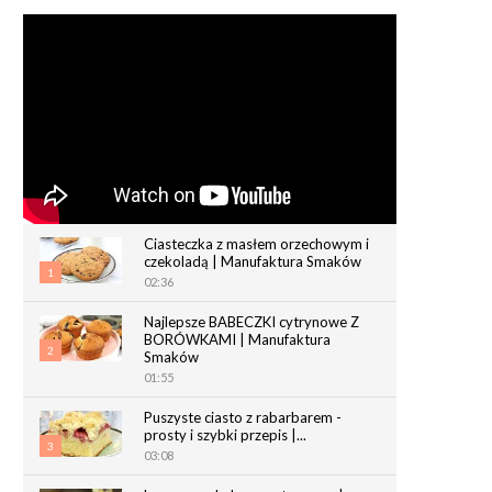
Ciasteczka z masłem orzechowym i
czekoladą | Manufaktura Smaków
1
02:36
Najlepsze BABECZKI cytrynowe Z
BORÓWKAMI | Manufaktura
2
Smaków
01:55
Puszyste ciasto z rabarbarem -
prosty i szybki przepis |...
3
03:08