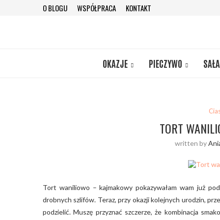
O BLOGU
WSPÓŁPRACA
KONTAKT
OKAZJE
PIECZYWO
SAŁA
Cia
TORT WANIL
written by
Ani
Tort waniliowo – kajmakowy pokazywałam wam już pod 
drobnych szlifów. Teraz, przy okazji kolejnych urodzin, p
podzielić. Muszę przyznać szczerze, że kombinacja sma