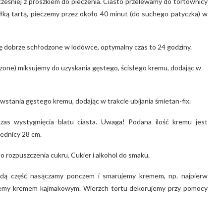
eśniej z proszkiem do pieczenia. Ciasto przelewamy do tortownicy
ką tartą, pieczemy przez około 40 minut (do suchego patyczka) w
 dobrze schłodzone w lodówce, optymalny czas to 24 godziny.
zone) miksujemy do uzyskania gęstego, ścisłego kremu, dodając w
stania gęstego kremu, dodając w trakcie ubijania śmietan-fix.
s wystygnięcia blatu ciasta. Uwaga! Podana ilość kremu jest
ednicy 28 cm.
 rozpuszczenia cukru. Cukier i alkohol do smaku.
żdą część nasączamy ponczem i smarujemy kremem, np. najpierw
ujemy kremem kajmakowym. Wierzch tortu dekorujemy przy pomocy