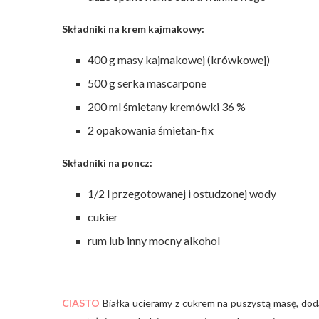
Składniki na krem kajmakowy:
400 g masy kajmakowej (krówkowej)
500 g serka mascarpone
200 ml śmietany kremówki 36 %
2 opakowania śmietan-fix
Składniki na poncz:
1/2 l przegotowanej i ostudzonej wody
cukier
rum lub inny mocny alkohol
CIASTO
Białka ucieramy z cukrem na puszystą masę, doda