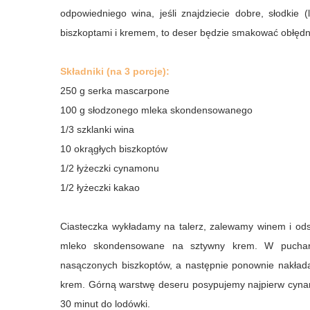
odpowiedniego wina, jeśli znajdziecie dobre, słodkie 
biszkoptami i kremem, to deser będzie smakować obłędni
Składniki (na 3 porcje):
250 g serka mascarpone
100 g słodzonego mleka skondensowanego
1/3 szklanki wina
10 okrągłych biszkoptów
1/2 łyżeczki cynamonu
1/2 łyżeczki kakao
Ciasteczka wykładamy na talerz, zalewamy winem i ods
mleko skondensowane na sztywny krem. W puchar
nasączonych biszkoptów, a następnie ponownie nakład
krem. Górną warstwę deseru posypujemy najpierw cyna
30 minut do lodówki.