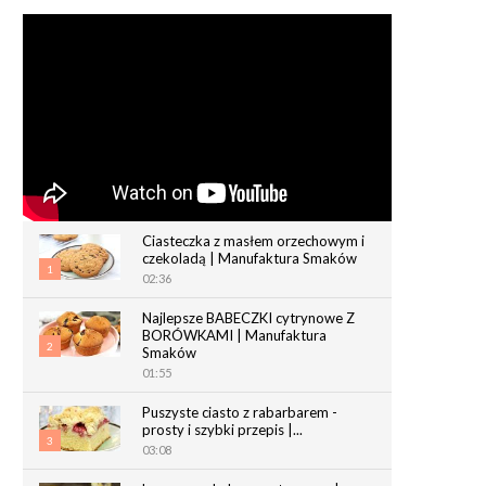
Ciasteczka z masłem orzechowym i
czekoladą | Manufaktura Smaków
1
02:36
Najlepsze BABECZKI cytrynowe Z
BORÓWKAMI | Manufaktura
2
Smaków
01:55
Puszyste ciasto z rabarbarem -
prosty i szybki przepis |...
3
03:08