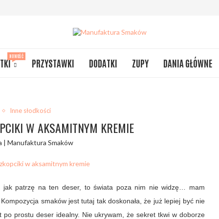
NOWOŚĆ
TKI
PRZYSTAWKI
DODATKI
ZUPY
DANIA GŁÓWNE
Inne słodkości
PCIKI W AKSAMITNYM KREMIE
a | Manufaktura Smaków
… jak patrzę na ten deser, to świata poza nim nie widzę… mam
 Kompozycja smaków jest tutaj tak doskonała, że już lepiej być nie
t po prostu deser idealny. Nie ukrywam, że sekret tkwi w doborze