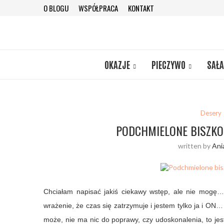
O BLOGU
WSPÓŁPRACA
KONTAKT
OKAZJE
PIECZYWO
SAŁA
Desery
PODCHMIELONE BISZKO
written by
Ani
Chciałam napisać jakiś ciekawy wstęp, ale nie mogę
wrażenie, że czas się zatrzymuje i jestem tylko ja i ON…
może, nie ma nic do poprawy, czy udoskonalenia, to jes