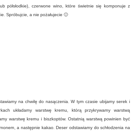
(lub półsłodkie), czerwone wino, które świetnie się komponuje z
e. Spróbujcie, a nie pożałujecie 🙂
tawiamy na chwilę do nasączenia. W tym czasie ubijamy serek i
kach układamy warstwę kremu, którą przykrywamy warstwą
amy warstwę kremu i biszkoptów. Ostatnią warstwą powinien być
monem, a następnie kakao. Deser odstawiamy do schłodzenia na