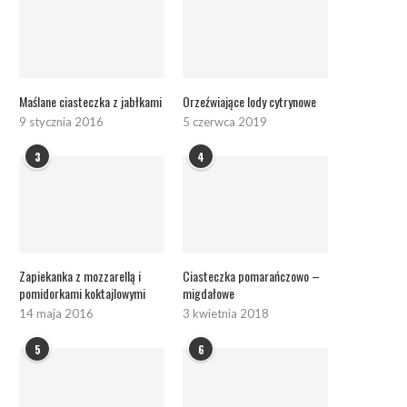
Maślane ciasteczka z jabłkami
Orzeźwiające lody cytrynowe
9 stycznia 2016
5 czerwca 2019
3
4
Zapiekanka z mozzarellą i
Ciasteczka pomarańczowo –
pomidorkami koktajlowymi
migdałowe
14 maja 2016
3 kwietnia 2018
5
6