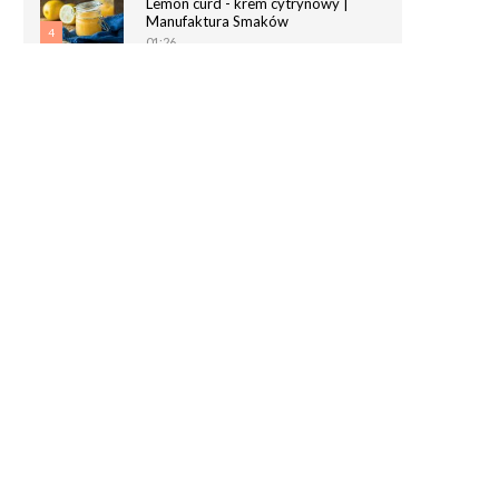
Lemon curd - krem cytrynowy |
Manufaktura Smaków
4
01:26
Chrupiące paluchy z ciasta
francuskiego | Manufaktura Smaków
5
02:05
Magdalenki | Manufaktura Smaków
01:40
6