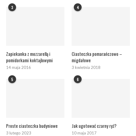
3
4
Zapiekanka z mozzarellą i
Ciasteczka pomarańczowo –
pomidorkami koktajlowymi
migdałowe
14 maja 2016
3 kwietnia 2018
5
6
Proste ciasteczka budyniowe
Jak ugotować czarny ryż?
3 lutego 2023
10 maja 2017