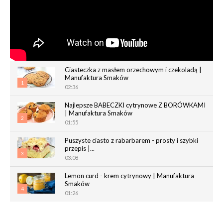
Ciasteczka z masłem orzechowym i czekoladą |
Manufaktura Smaków
1
02:36
Najlepsze BABECZKI cytrynowe Z BORÓWKAMI
| Manufaktura Smaków
2
01:55
Puszyste ciasto z rabarbarem - prosty i szybki
przepis |...
3
03:08
Lemon curd - krem cytrynowy | Manufaktura
Smaków
4
01:26
Chrupiące paluchy z ciasta francuskiego |
Manufaktura Smaków