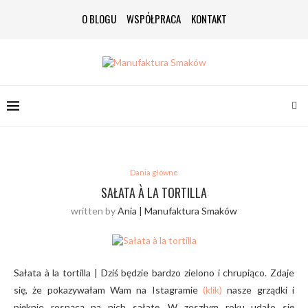
O BLOGU
WSPÓŁPRACA
KONTAKT
Dania główne
SAŁATA À LA TORTILLA
written by
Ania | Manufaktura Smaków
Sałata à la tortilla | Dziś będzie bardzo zielono i chrupiąco. Zdaje
się, że pokazywałam Wam na Istagramie
(klik)
nasze grządki i
pięknie rosnącą na nich sałatę. W zeszłym roku udało się