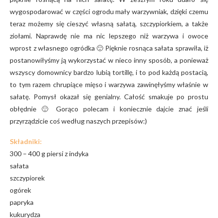
wygospodarować w części ogrodu mały warzywniak, dzięki czemu
teraz możemy się cieszyć własną sałatą, szczypiorkiem, a także
ziołami. Naprawdę nie ma nic lepszego niż warzywa i owoce
wprost z własnego ogródka 🙂 Pięknie rosnąca sałata sprawiła, iż
postanowiłyśmy ją wykorzystać w nieco inny sposób, a ponieważ
wszyscy domownicy bardzo lubią tortillę, i to pod każdą postacią,
to tym razem chrupiące mięso i warzywa zawinęłyśmy właśnie w
sałatę. Pomysł okazał się genialny. Całość smakuje po prostu
obłędnie 🙂 Gorąco polecam i koniecznie dajcie znać jeśli
przyrządzicie coś według naszych przepisów:)
Składniki:
300 – 400 g piersi z indyka
sałata
szczypiorek
ogórek
papryka
kukurydza