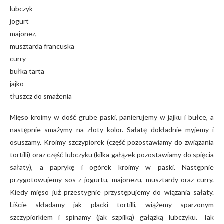
lubczyk
jogurt
majonez,
musztarda francuska
curry
bułka tarta
jajko
tłuszcz do smażenia
Mięso kroimy w dość grube paski, panierujemy w jajku i bułce, a
następnie smażymy na złoty kolor. Sałatę dokładnie myjemy i
osuszamy. Kroimy szczypiorek (część pozostawiamy do związania
tortilli) oraz część lubczyku (kilka gałązek pozostawiamy do spięcia
sałaty), a paprykę i ogórek kroimy w paski. Następnie
przygotowujemy sos z jogurtu, majonezu, musztardy oraz curry.
Kiedy mięso już przestygnie przystępujemy do wiązania sałaty.
Liście składamy jak placki tortilli, wiążemy sparzonym
szczypiorkiem i spinamy (jak szpilką) gałązką lubczyku. Tak