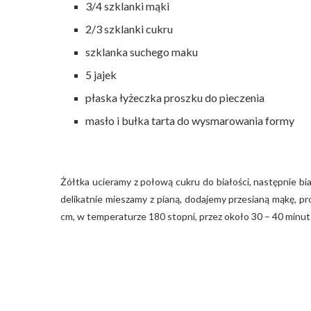
3/4 szklanki mąki
2/3 szklanki cukru
szklanka suchego maku
5 jajek
płaska łyżeczka proszku do pieczenia
masło i bułka tarta do wysmarowania formy
Żółtka ucieramy z połową cukru do białości, następnie bi
delikatnie mieszamy z pianą, dodajemy przesianą mąkę, pr
cm, w temperaturze 180 stopni, przez około 30 – 40 minut