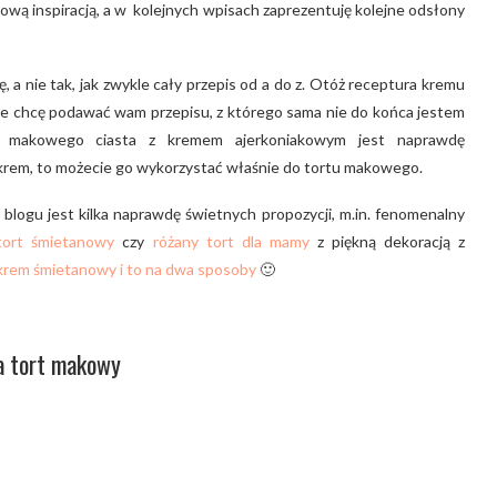
ową inspiracją, a w kolejnych wpisach zaprezentuję kolejne odsłony
ę, a nie tak, jak zwykle cały przepis od a do z. Otóż receptura kremu
nie chcę podawać wam przepisu, z którego sama nie do końca jestem
, makowego ciasta z kremem ajerkoniakowym jest naprawdę
i krem, to możecie go wykorzystać właśnie do tortu makowego.
 blogu jest kilka naprawdę świetnych propozycji, m.in. fenomenalny
tort śmietanowy
czy
różany tort dla mamy
z piękną dekoracją z
krem śmietanowy i to na dwa sposoby
🙂
a tort makowy