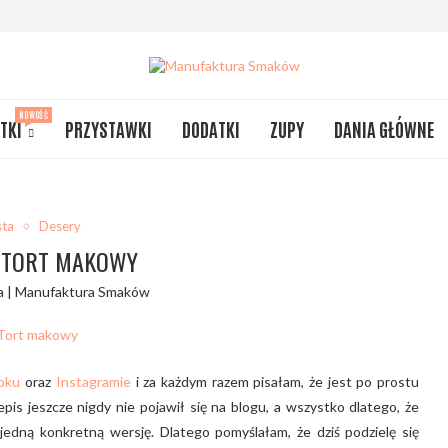
NOWOŚĆ
TKI
PRZYSTAWKI
DODATKI
ZUPY
DANIA GŁÓWNE
sta
Desery
A TORT MAKOWY
a | Manufaktura Smaków
oku
oraz
Instagramie
i za każdym razem pisałam, że jest po prostu
pis jeszcze nigdy nie pojawił się na blogu, a wszystko dlatego, że
edną konkretną wersję. Dlatego pomyślałam, że dziś podzielę się