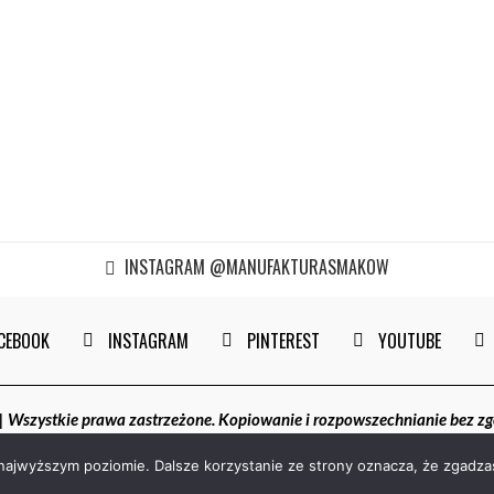
INSTAGRAM @MANUFAKTURASMAKOW
CEBOOK
INSTAGRAM
PINTEREST
YOUTUBE
szystkie prawa zastrzeżone. Kopiowanie i rozpowszechnianie bez z
 najwyższym poziomie. Dalsze korzystanie ze strony oznacza, że zgadzas
POWRÓT DO GÓRY