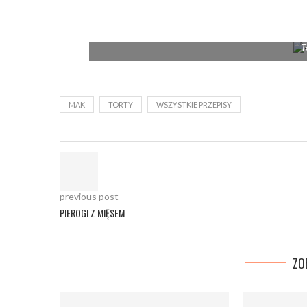
T
MAK
TORTY
WSZYSTKIE PRZEPISY
previous post
PIEROGI Z MIĘSEM
ZO