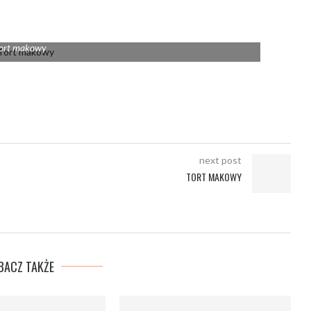
ort makowy
next post
TORT MAKOWY
BACZ TAKŻE