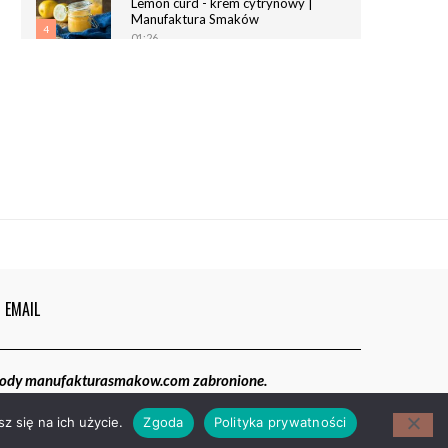
Lemon curd - krem cytrynowy |
Manufaktura Smaków
4
01:26
Chrupiące paluchy z ciasta
francuskiego | Manufaktura Smaków
5
02:05
Magdalenki | Manufaktura Smaków
01:40
6
EMAIL
gody manufakturasmakow.com zabronione.
z się na ich użycie.
Zgoda
Polityka prywatności