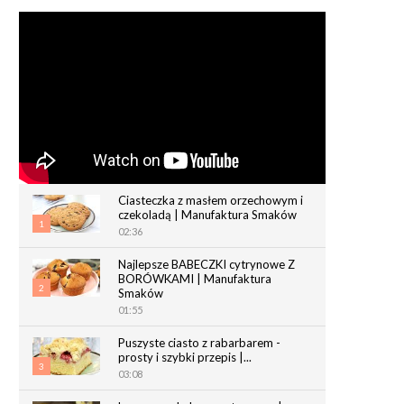
Ciasteczka z masłem orzechowym i
czekoladą | Manufaktura Smaków
1
02:36
Najlepsze BABECZKI cytrynowe Z
BORÓWKAMI | Manufaktura
2
Smaków
01:55
Puszyste ciasto z rabarbarem -
prosty i szybki przepis |...
3
03:08