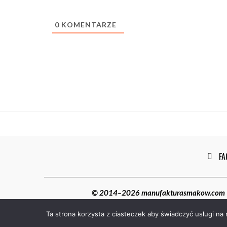
0
KOMENTARZE
FA
© 2014–2026 manufakturasmakow.com | W
Ta strona korzysta z ciasteczek aby świadczyć usługi na