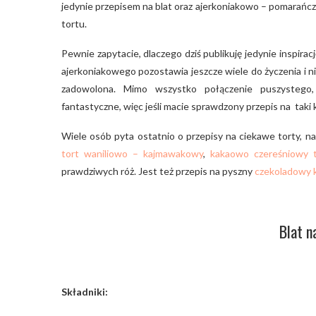
jedynie przepisem na blat oraz ajerkoniakowo – pomarańcz
tortu.
Pewnie zapytacie, dlaczego dziś publikuję jedynie inspiracj
ajerkoniakowego pozostawia jeszcze wiele do życzenia i 
zadowolona. Mimo wszystko połączenie puszystego
fantastyczne, więc jeśli macie sprawdzony przepis na tak
Wiele osób pyta ostatnio o przepisy na ciekawe torty, na
tort waniliowo – kajmawakowy
,
kakaowo czereśniowy 
prawdziwych róż. Jest też przepis na pyszny
czekoladowy 
Blat n
Składniki: