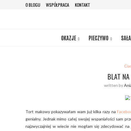
O BLOGU
WSPÓŁPRACA
KONTAKT
OKAZJE
PIECZYWO
SAŁA
Cia
BLAT N
written by
Ani
Tort makowy pokazywałam wam już kilka razy na
Facebo
genialny. Jednak mimo całej swojej wspaniałości sam prze
najzwyczajniej w wiecie nie mogłam się zdecydować na j