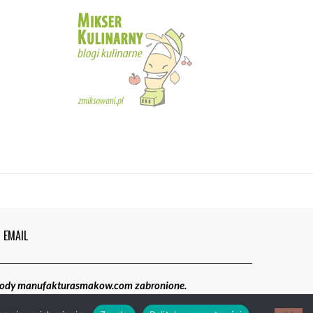
5
02:05
Magdalenki | Manufaktura Smaków
01:40
6
EMAIL
gody manufakturasmakow.com zabronione.