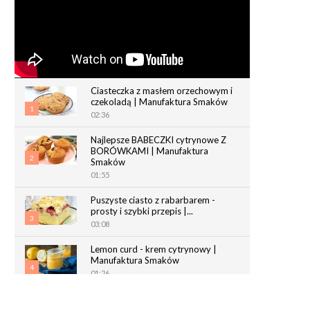
Ciasteczka z masłem orzechowym i
czekoladą | Manufaktura Smaków
1
02:36
Najlepsze BABECZKI cytrynowe Z
BORÓWKAMI | Manufaktura
2
Smaków
01:55
Puszyste ciasto z rabarbarem -
prosty i szybki przepis |...
3
03:08
Lemon curd - krem cytrynowy |
Manufaktura Smaków
4
01:26
Chrupiące paluchy z ciasta
francuskiego | Manufaktura Smaków