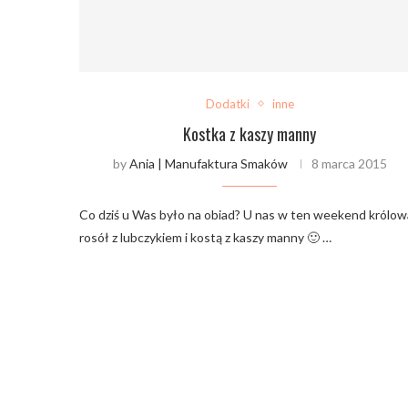
Dodatki
inne
Kostka z kaszy manny
by
Ania | Manufaktura Smaków
8 marca 2015
Co dziś u Was było na obiad? U nas w ten weekend królow
rosół z lubczykiem i kostą z kaszy manny 🙂 …