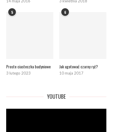
14 maja 2016
3 kwietnia 2018
5
6
Proste ciasteczka budyniowe
Jak ugotować czarny ryż?
3 lutego 2023
10 maja 2017
YOUTUBE