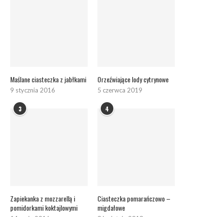
Maślane ciasteczka z jabłkami
Orzeźwiające lody cytrynowe
9 stycznia 2016
5 czerwca 2019
3
4
Zapiekanka z mozzarellą i
Ciasteczka pomarańczowo –
pomidorkami koktajlowymi
migdałowe